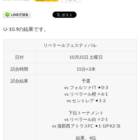
U-10.9の結果です。
リベラールフェスティバル
日付
10月25日 土曜日
試合時間
15分×2本
試合結果
予選
vs フォルツァIT ⚫︎0-3
vs リベラール橙 ⚪︎6-1
vs セントレア ⚫︎1-2
下位トーナメント
vs リベラール白 ⚪︎2-1
vs 蒲郡西アトラスFC ⚫︎1-1(PK2-3)
結果、6位