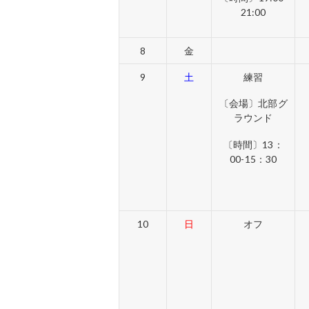
21:00
8
金
9
土
練習
〔会場〕北部グ
ラウンド
〔時間〕13：
00-15：30
10
日
オフ