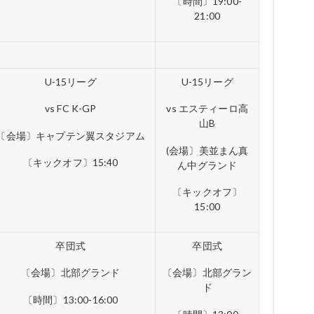
〔時間〕19:00-
21:00
U-15リーグ
U-15リーグ
vs FC K-GP
vs エスティーロ高
山B
〔会場〕キャプテン翼スタジアム
(会場〕美並まん真
〔キックオフ〕15:40
ん中グランド
〔キックオフ〕
15:00
卒団式
卒団式
〔会場〕北部グランド
〔会場〕北部グラン
ド
〔時間〕13:00-16:00