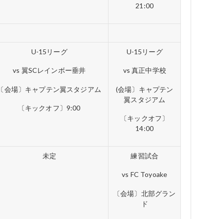
21:00
U-15リーグ
U-15リーグ
vs 翼SCレインボー垂井
vs 真正中学校
〔会場〕キャプテン翼スタジアム
(会場〕キャプテン
翼スタジアム
〔キックオフ〕9:00
〔キックオフ〕
14:00
未定
練習試合
vs FC Toyoake
〔会場〕北部グラン
ド