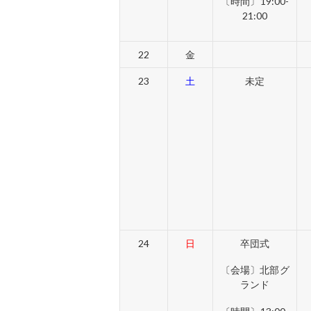
〔時間〕19:00-
21:00
22
金
23
土
未定
24
日
卒団式
〔会場〕北部グ
ランド