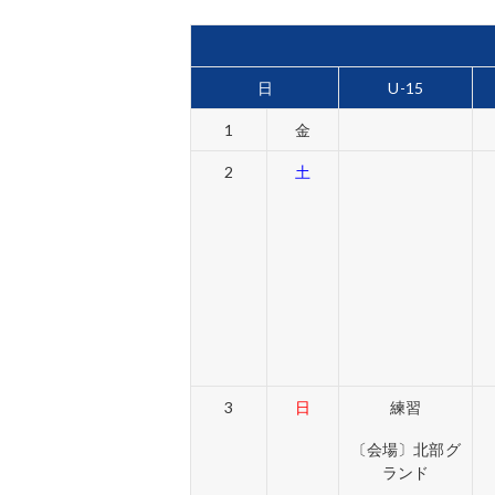
日
U-15
1
金
2
土
3
日
練習
〔会場〕北部グ
ランド